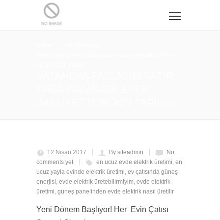
Home
Sık Sorulanlar
Vatandaş fazlasını satıp para kazanabilecek (Milliyet
12.04.2017 tarihli)
VATANDAŞ FAZLASINI SATIP
PARA KAZANABILECEK
(MILLIYET 12.04.2017 TARIHLI)
12 Nisan 2017
By siteadmin
No
comments yet
en ucuz evde elektrik üretimi
,
en
ucuz yayla evinde elektrik üretimi
,
ev çatısında güneş
enerjisi
,
evde elektrik üretebilirmiyim
,
evde elektrik
üretimi
,
güneş panelinden evde elektrik nasıl üretilir
Yeni Dönem Başlıyor! Her Evin Çatısı