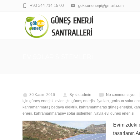
+90 344 714 15 00
goksunenerji@gmail.com
EV SOLAR SISTEMLERI
30 Kasım 2016
By siteadmin
No comments yet
için güneş enerjisi
,
evler için güneş enerjisi fiyatları
,
gmksun solar ene
kahramanmaraş bedava elektrik
,
kahramanmaraş güneş enerjisi
,
kah
enerji
,
kahramanmaraşev solar sistemleri
,
yayla evi güneş enerjisi
Evimizdeki 
tasarlanır. 