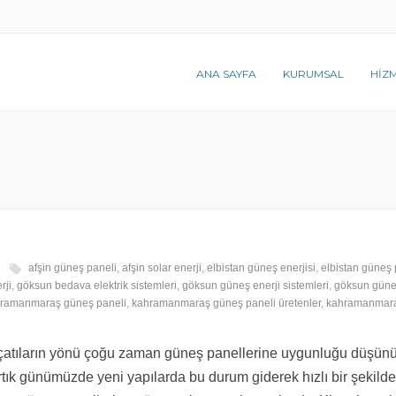
ANA SAYFA
KURUMSAL
HIZ
afşin güneş paneli
,
afşin solar enerji
,
elbistan güneş enerjisi
,
elbistan güneş 
rji
,
göksun bedava elektrik sistemleri
,
göksun güneş enerji sistemleri
,
göksun güneş
ramanmaraş güneş paneli
,
kahramanmaraş güneş paneli üretenler
,
kahramanmara
çatıların yönü çoğu zaman güneş panellerine uygunluğu düşü
Artık günümüzde yeni yapılarda bu durum giderek hızlı bir şekilde