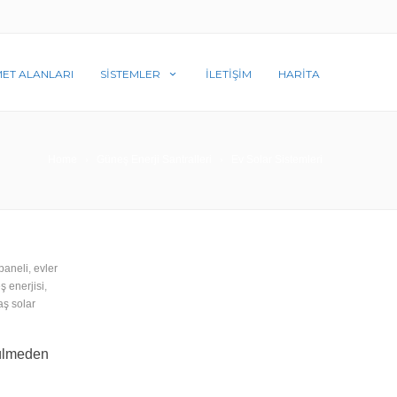
MET ALANLARI
SISTEMLER
İLETIŞIM
HARITA
Home
Güneş Enerji Santralleri
Ev Solar Sistemleri
paneli
,
evler
 enerjisi
,
ş solar
nülmeden