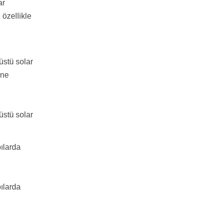
ar
 özellikle
üstü solar
ine
üstü solar
ılarda
ılarda