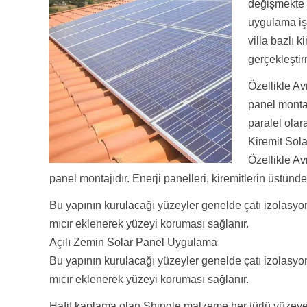
değişmekte v
uygulama işç
villa bazlı 
gerçekleşti
Özellikle Av
panel montaj
paralel olara
Kiremit Sol
Özellikle Av
panel montajıdır. Enerji panelleri, kiremitlerin üstünd
Bu yapının kurulacağı yüzeyler genelde çatı izolasyo
mıcır eklenerek yüzeyi koruması sağlanır.
Açılı Zemin Solar Panel Uygulama
Bu yapının kurulacağı yüzeyler genelde çatı izolasyo
mıcır eklenerek yüzeyi koruması sağlanır.
Hafif kaplama olan Shingle malzeme her türlü yüzeye 