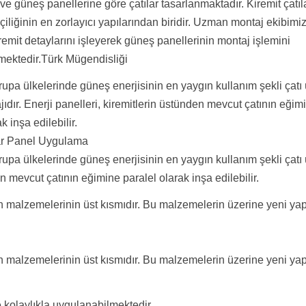
e güneş panellerine göre çatılar tasarlanmaktadır. Kiremit çatıl
iliğinin en zorlayıcı yapılarından biridir. Uzman montaj ekibimiz
kiremit detaylarını işleyerek güneş panellerinin montaj işlemini
rmektedir.Türk Mügendisliği
rupa ülkelerinde güneş enerjisinin en yaygın kullanım şekli çatı 
ıdır. Enerji panelleri, kiremitlerin üstünden mevcut çatının eğim
k inşa edilebilir.
ar Panel Uygulama
rupa ülkelerinde güneş enerjisinin en yaygın kullanım şekli çatı 
en mevcut çatının eğimine paralel olarak inşa edilebilir.
n malzemelerinin üst kısmıdır. Bu malzemelerin üzerine yeni yap
n malzemelerinin üst kısmıdır. Bu malzemelerin üzerine yeni yap
kolaylıkla uygulanabilmektedir.