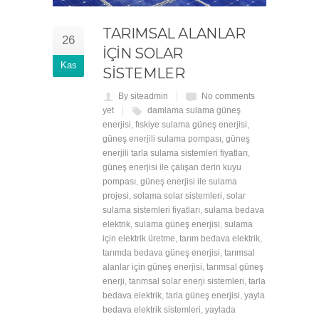
TARIMSAL ALANLAR
26
IÇIN SOLAR
Kas
SISTEMLER
By siteadmin
No comments
yet
damlama sulama güneş
enerjisi
,
fıskiye sulama güneş enerjisi
,
güneş enerjili sulama pompası
,
güneş
enerjili tarla sulama sistemleri fiyatları
,
güneş enerjisi ile çalışan derin kuyu
pompası
,
güneş enerjisi ile sulama
projesi
,
solama solar sistemleri
,
solar
sulama sistemleri fiyatları
,
sulama bedava
elektrik
,
sulama güneş enerjisi
,
sulama
için elektrik üretme
,
tarım bedava elektrik
,
tarımda bedava güneş enerjisi
,
tarımsal
alanlar için güneş enerjisi
,
tarımsal güneş
enerji
,
tarımsal solar enerji sistemleri
,
tarla
bedava elektrik
,
tarla güneş enerjisi
,
yayla
bedava elektrik sistemleri
,
yaylada