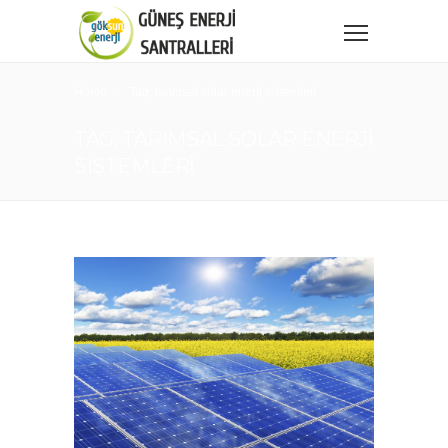
Home
Tag: tarımsal solar enerji sistemleri
TAG: TARIMSAL SOLAR ENERJI
SISTEMLERI