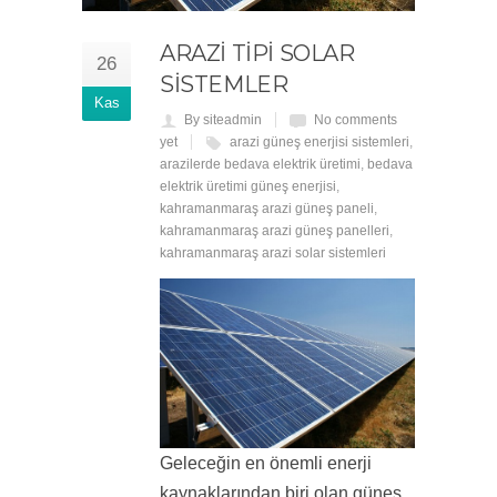
ARAZI TIPI SOLAR
26
SISTEMLER
Kas
By siteadmin
No comments
yet
arazi güneş enerjisi sistemleri
,
arazilerde bedava elektrik üretimi
,
bedava
elektrik üretimi güneş enerjisi
,
kahramanmaraş arazi güneş paneli
,
kahramanmaraş arazi güneş panelleri
,
kahramanmaraş arazi solar sistemleri
Geleceğin en önemli enerji
kaynaklarından biri olan güneş